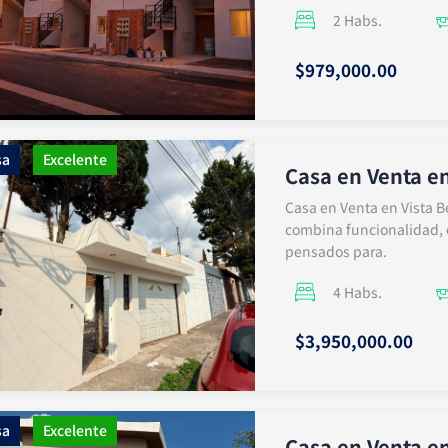
2 Habs.
$979,000.00
sa
Excelente
Casa en Venta en
Casa en Venta en Vista B
combina funcionalidad, e
pensados para.
4 Habs.
$3,950,000.00
sa
Excelente
Casa en Venta en