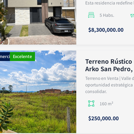
Esta residencia redefine 
5 Habs.
$8,300,000.00
mercial
Excelente
Terreno Rústico
Arko San Pedro,
Terreno en Venta | Vall
oportunidad estratégica 
consolidar.
160 m²
$250,000.00