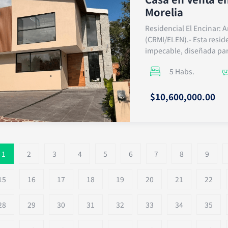
Morelia
Residencial El Encinar: A
(CRMI/ELEN).- Esta resid
impecable, diseñada par
5 Habs.
$10,600,000.00
1
2
3
4
5
6
7
8
9
15
16
17
18
19
20
21
22
28
29
30
31
32
33
34
35