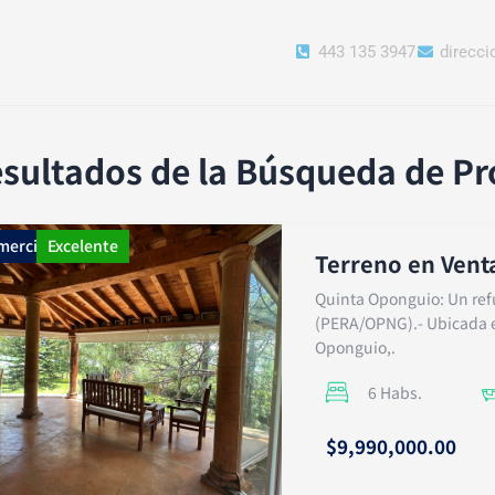
443 135 3947
direcc
sultados de la Búsqueda de P
mercial
Excelente
Terreno en Vent
Quinta Oponguio: Un refug
(PERA/OPNG).- Ubicada e
Oponguio,.
6 Habs.
$9,990,000.00