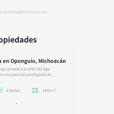
ion@minmueblesmorelia.mx
ropiedades
a en Oponguio, Michoacán
io privado a la orilla del lago
n una posición privilegiada en
3480 m²
4 Baños
-