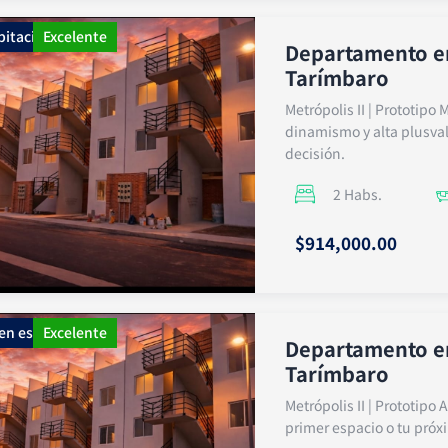
bitacional
Excelente
Departamento en
Tarímbaro
Metrópolis II | Prototipo 
dinamismo y alta plusval
decisión.
2 Habs.
$914,000.00
en estado
Excelente
Departamento en
Tarímbaro
Metrópolis II | Prototipo
primer espacio o tu próxi