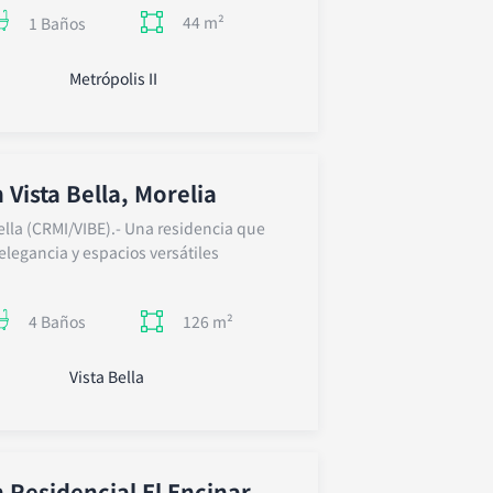
44 m²
1 Baños
Metrópolis II
 Vista Bella, Morelia
ella (CRMI/VIBE).- Una residencia que
legancia y espacios versátiles
126 m²
4 Baños
Vista Bella
 Residencial El Encinar,