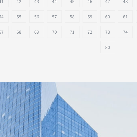
41
42
43
44
45
46
47
48
54
55
56
57
58
59
60
61
67
68
69
70
71
72
73
74
80