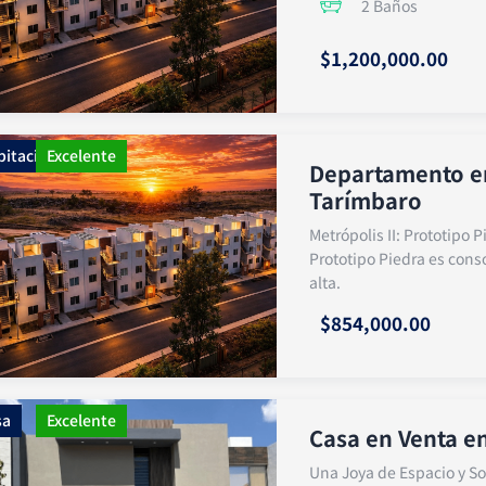
2 Baños
$1,200,000.00
bitacional
Excelente
Departamento en
Tarímbaro
Metrópolis II: Prototipo 
Prototipo Piedra es cons
alta.
$854,000.00
sa
Excelente
Casa en Venta en
Una Joya de Espacio y So