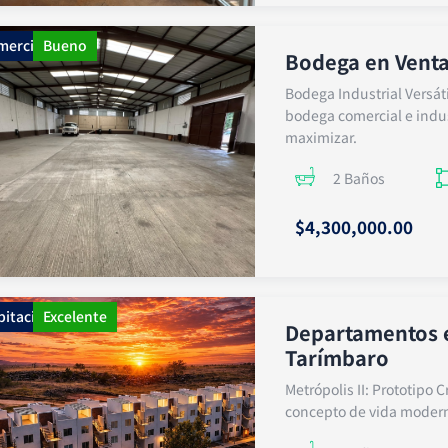
mercial
Bueno
Bodega en Venta
Bodega Industrial Versáti
bodega comercial e indus
maximizar.
2 Baños
$4,300,000.00
bitacional
Excelente
Departamentos e
Tarímbaro
Metrópolis II: Prototipo Cr
concepto de vida modern