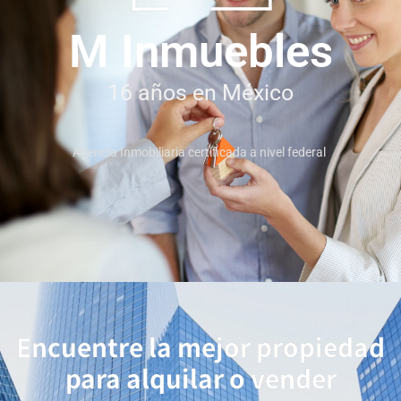
M Inmuebles
16 años en México
Agencia Inmobiliaria certificada a nivel federal
Encuentre la mejor propiedad
para alquilar o vender