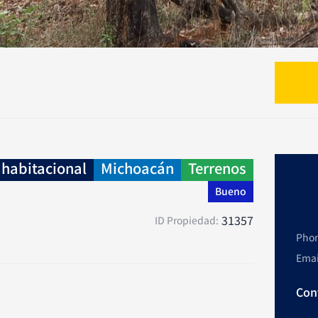
habitacional
Michoacán
Terrenos
Bueno
31357
ID Propiedad:
Pho
Emai
Con