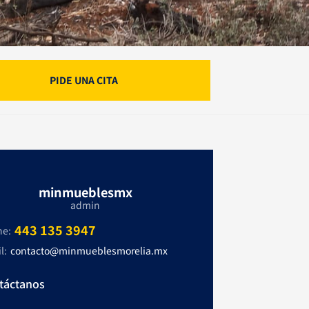
PIDE UNA CITA
minmueblesmx
admin
443 135 3947
ne:
l:
contacto@minmueblesmorelia.mx
táctanos