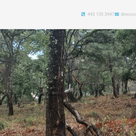
443 135 3947
direcc