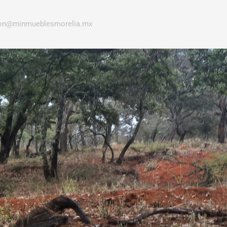
ion@minmueblesmorelia.mx