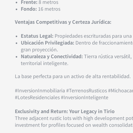
Frente:
8 metros
Fondo:
16 metros
Ventajas Competitivas y Certeza Jurídica:
Estatus Legal:
Propiedades escrituradas para una 
Ubicación Privilegiada:
Dentro de fraccionamiento
gran proyección.
Naturaleza y Conectividad:
Tierra rústica versátil
territorial inteligente.
La base perfecta para un activo de alta rentabilidad.
#InversionInmobiliaria #TerrenosRusticos #Michoaca
#LotesResidenciales #InversionInteligente
Exclusivity and Return: Your Legacy in Tirio
Three adjacent rustic lots with high development poten
investment for profiles focused on wealth consolidati