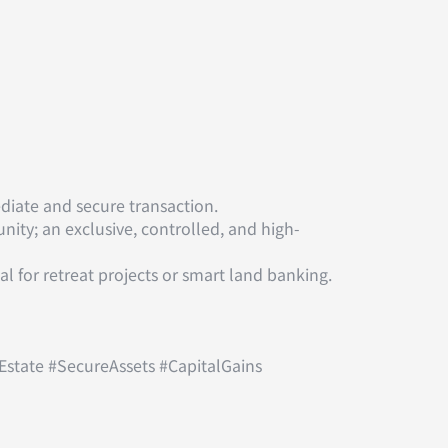
diate and secure transaction.
ity; an exclusive, controlled, and high-
eal for retreat projects or smart land banking.
state #SecureAssets #CapitalGains