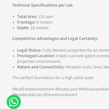
Technical Specifications per Lot:
Total Area:
120 sqm
Frontage:
8 meters
Depth:
16 meters
Competitive Advantages and Legal Certainty:
Legal Status:
Fully deeded properties for an imme
Privileged Location:
Inside a private gated commun
projection environment.
Nature and Connectivity:
Versatile rustic land, id
The perfect foundation for a high-yield asset.
#RealEstateInvestment #RusticLand #MichoacanRealE
#ResidentialLots #SmartInvestment
W