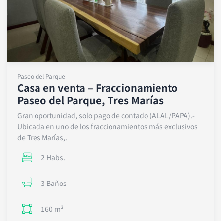
Paseo del Parque
Casa en venta – Fraccionamiento
Paseo del Parque, Tres Marías
Gran oportunidad, solo pago de contado (ALAL/PAPA).-
Ubicada en uno de los fraccionamientos más exclusivos
de Tres Marías,.
2 Habs.
3 Baños
160 m²