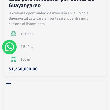
Guayangareo
¡Excelente oportunidad de inversión en la Colonia
Buenavista! Esta casa en venta se encuentra muy
cercana al libramiento.
12 Habs.
W
4 Baños
h
160 m²
a
$1,260,000.00
t
s
a
p