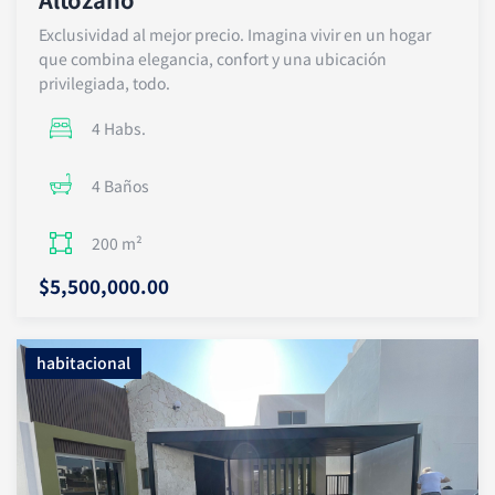
Exclusividad al mejor precio. Imagina vivir en un hogar
que combina elegancia, confort y una ubicación
privilegiada, todo.
4 Habs.
4 Baños
200 m²
$5,500,000.00
habitacional