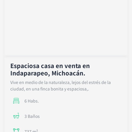
p
Espaciosa casa en venta en
Indaparapeo, Michoacán.
Vive en medio de la naturaleza, lejos del estrés de la
ciudad, en una finca bonita y espaciosa,.
6 Habs.
3 Baños
737 m²