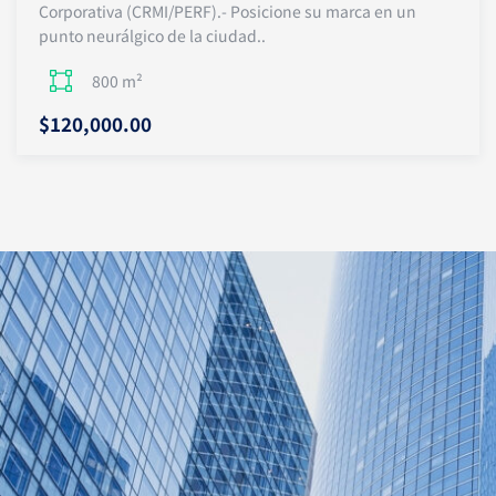
Corporativa (CRMI/PERF).- Posicione su marca en un
a
punto neurálgico de la ciudad..
p
800 m²
p
$120,000.00