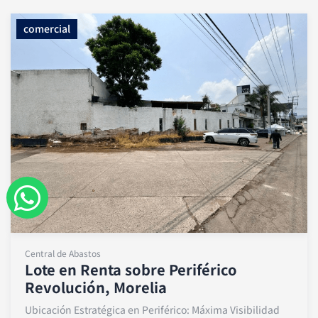
comercial
W
h
a
Central de Abastos
Lote en Renta sobre Periférico
t
Revolución, Morelia
s
Ubicación Estratégica en Periférico: Máxima Visibilidad