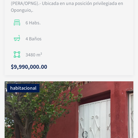
(PERA/OPNG).- Ubicada en una posición privilegiada en
Oponguio,.
6 Habs.
4 Baños
3480 m²
$9,990,000.00
habitacional