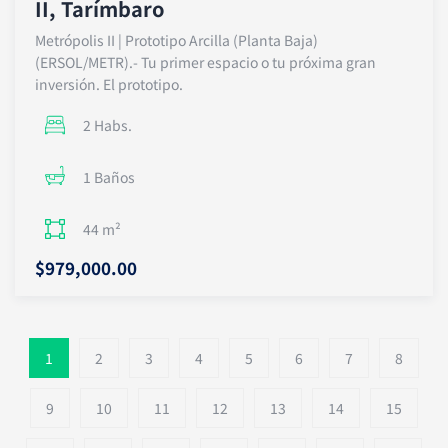
II, Tarímbaro
Metrópolis II | Prototipo Arcilla (Planta Baja)
(ERSOL/METR).- Tu primer espacio o tu próxima gran
inversión. El prototipo.
2 Habs.
1 Baños
44 m²
$979,000.00
1
2
3
4
5
6
7
8
9
10
11
12
13
14
15