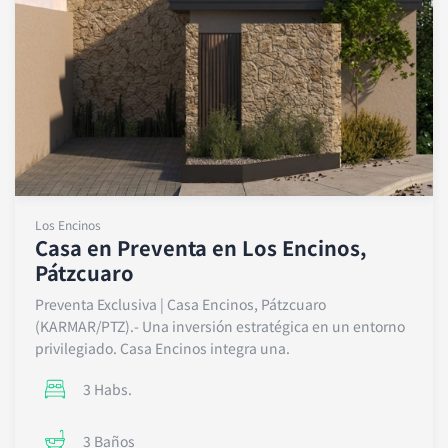
Los Encinos
Casa en Preventa en Los Encinos,
Pátzcuaro
Preventa Exclusiva | Casa Encinos, Pátzcuaro
(KARMAR/PTZ).- Una inversión estratégica en un entorno
privilegiado. Casa Encinos integra una.
3 Habs.
3 Baños