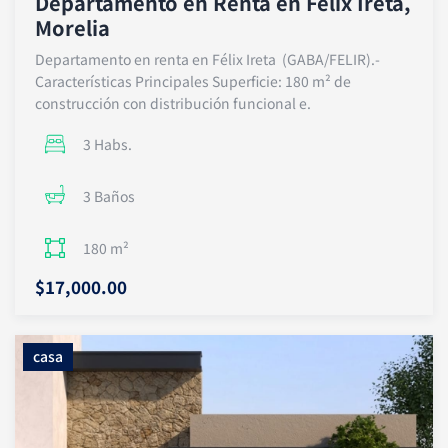
Departamento en Renta en Félix Ireta,
p
Morelia
p
Departamento en renta en Félix Ireta (GABA/FELIR).-
Características Principales Superficie: 180 m² de
construcción con distribución funcional e.
3 Habs.
3 Baños
180 m²
$17,000.00
casa