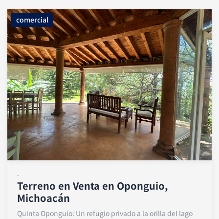
comercial
-
Terreno en Venta en Oponguio,
Michoacán
Quinta Oponguio: Un refugio privado a la orilla del lago