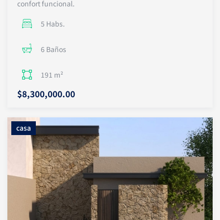
confort funcional.
5 Habs.
6 Baños
191 m²
$8,300,000.00
casa