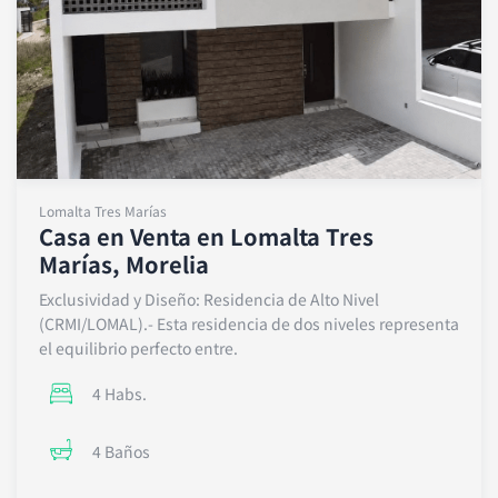
s
a
p
p
Lomalta Tres Marías
Casa en Venta en Lomalta Tres
Marías, Morelia
Exclusividad y Diseño: Residencia de Alto Nivel
(CRMI/LOMAL).- Esta residencia de dos niveles representa
el equilibrio perfecto entre.
4 Habs.
4 Baños