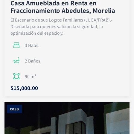
Casa Amueblada en Renta en
Fraccionamiento Abedules, Morelia
El Escenario de sus Logros Familiares (JUGA/FRAB).-
Diseñada para quienes valoran la seguridad, la
optimización del espacio y.
3 Habs.
2 Baños
90 m²
$15,000.00
casa