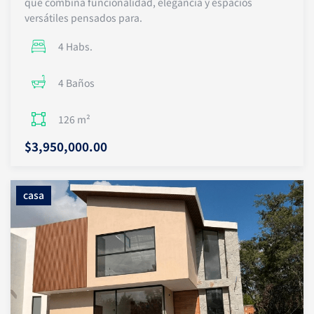
que combina funcionalidad, elegancia y espacios
versátiles pensados para.
4 Habs.
4 Baños
126 m²
$3,950,000.00
casa