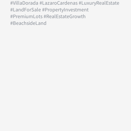
#VillaDorada #LazaroCardenas #LuxuryRealEstate
#LandForSale #PropertyInvestment
#PremiumLots #RealEstateGrowth
#BeachsideLand