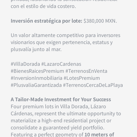
con el estilo de vida costero.
Inversión estratégica por lote:
$380,000 MXN.
Un valor altamente competitivo para inversores
visionarios que exigen pertenencia, estatus y
plusvalía junto al mar.
#VillaDorada #LazaroCardenas
#BienesRaicesPremium #TerrenosEnVenta
#InversionInmobiliaria #LotesPremium
#PlusvaliaGarantizada #TerrenosCercaDeLaPlaya
A Tailor-Made Investment for Your Success
Four premium lots in Villa Dorada, Lázaro
Cárdenas, represent the ultimate opportunity to
materialize a high-end residential project or
consolidate a guaranteed yield portfolio.
Featuring a perfect geometry of
10 meters of