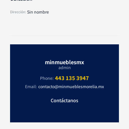
a
Sin nombre
Dirección:
t
s
a
p
minmueblesmx
p
admin
443 135 3947
Phone:
Email:
contacto@minmueblesmorelia.mx
Contáctanos