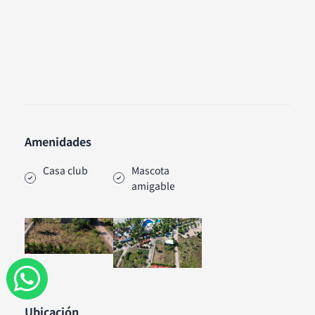
Amenidades
Casa club
Mascota
amigable
W
h
Ubicación