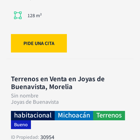
128 m²
PIDE UNA CITA
Terrenos en Venta en Joyas de
Buenavista, Morelia
Sin nombre
Joyas de Buenavista
habitacional
Michoacán
Terrenos
Bueno
30954
ID Propiedad: