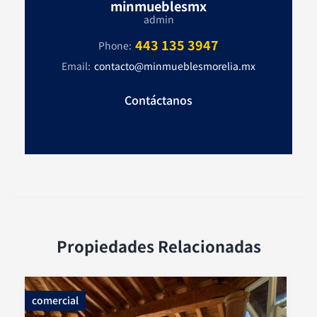
s
minmueblesmx
admin
a
443 135 3947
Phone:
p
Email:
contacto@minmueblesmorelia.mx
p
Contáctanos
Propiedades Relacionadas
comercial