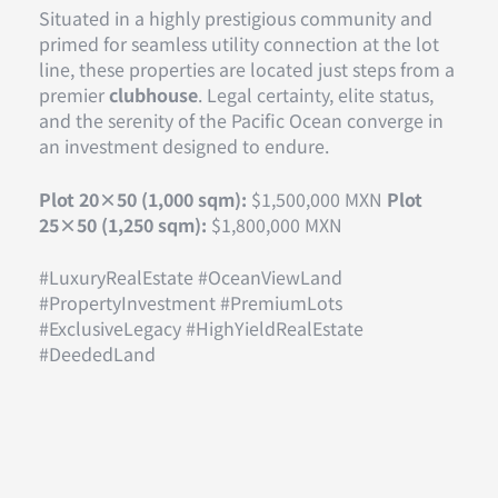
Situated in a highly prestigious community and
primed for seamless utility connection at the lot
line, these properties are located just steps from a
premier
clubhouse
. Legal certainty, elite status,
and the serenity of the Pacific Ocean converge in
an investment designed to endure.
Plot 20×50 (1,000 sqm):
$1,500,000 MXN
Plot
25×50 (1,250 sqm):
$1,800,000 MXN
#LuxuryRealEstate #OceanViewLand
#PropertyInvestment #PremiumLots
#ExclusiveLegacy #HighYieldRealEstate
#DeededLand