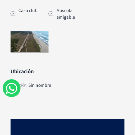
Casa club
Mascota
amigable
Ubicación
W
Sin nombre
Dirección:
h
a
t