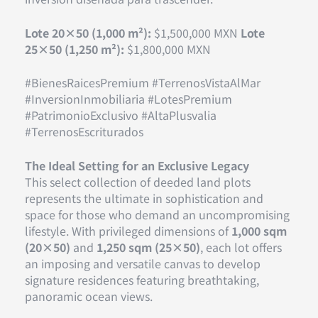
Lote 20×50 (1,000 m²):
$1,500,000 MXN
Lote
25×50 (1,250 m²):
$1,800,000 MXN
#BienesRaicesPremium #TerrenosVistaAlMar
#InversionInmobiliaria #LotesPremium
#PatrimonioExclusivo #AltaPlusvalia
#TerrenosEscriturados
The Ideal Setting for an Exclusive Legacy
This select collection of deeded land plots
represents the ultimate in sophistication and
space for those who demand an uncompromising
lifestyle. With privileged dimensions of
1,000 sqm
(20×50)
and
1,250 sqm (25×50)
, each lot offers
an imposing and versatile canvas to develop
signature residences featuring breathtaking,
panoramic ocean views.