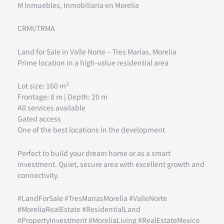
M Inmuebles, Inmobiliaria en Morelia
CRMI/TRMA
Land for Sale in Valle Norte – Tres Marías, Morelia
Prime location in a high-value residential area
Lot size: 160 m²
Frontage: 8 m | Depth: 20 m
All services available
Gated access
One of the best locations in the development
Perfect to build your dream home or as a smart
investment. Quiet, secure area with excellent growth and
connectivity.
#LandForSale #TresMariasMorelia #ValleNorte
#MoreliaRealEstate #ResidentialLand
#PropertyInvestment #MoreliaLiving #RealEstateMexico