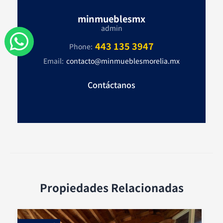
minmueblesmx
admin
W
443 135 3947
Phone:
h
Email:
contacto@minmueblesmorelia.mx
a
Contáctanos
t
s
a
p
p
Propiedades Relacionadas