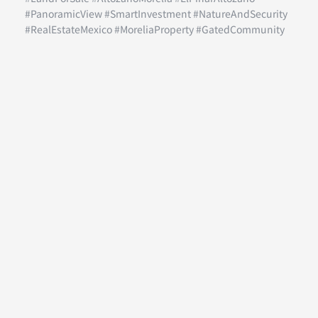
#PanoramicView #SmartInvestment #NatureAndSecurity
#RealEstateMexico #MoreliaProperty #GatedCommunity