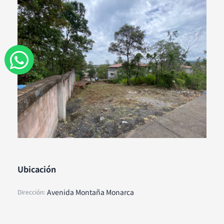
W
h
a
t
s
a
Ubicación
p
Avenida Montaña Monarca
Dirección:
p