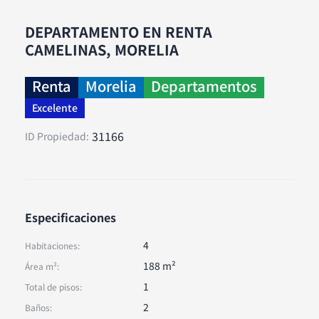
DEPARTAMENTO EN RENTA
CAMELINAS, MORELIA
Renta
Morelia
Departamentos
Excelente
31166
ID Propiedad:
Especificaciones
4
Habitaciones:
188 m²
Área m²:
1
Total de pisos:
2
Baños: