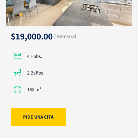
$19,000.00
/ Mensual
4 Habs.
2 Baños
188 m²
PIDE UNA CITA