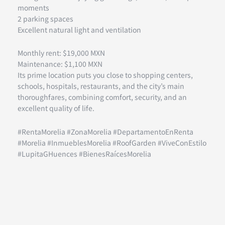
moments
2 parking spaces
Excellent natural light and ventilation
Monthly rent: $19,000 MXN
Maintenance: $1,100 MXN
Its prime location puts you close to shopping centers,
schools, hospitals, restaurants, and the city’s main
thoroughfares, combining comfort, security, and an
excellent quality of life.
#RentaMorelia #ZonaMorelia #DepartamentoEnRenta
#Morelia #InmueblesMorelia #RoofGarden #ViveConEstilo
#LupitaGHuences #BienesRaícesMorelia