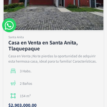
W
h
Santa Anita
a
Casa en Venta en Santa Anita,
Tlaquepaque
t
Casa en Venta ¡No te pierdas la oportunidad de adquirir
s
esta hermosa casa, ideal para tu familia! Características.
a
3 Habs.
p
2 Baños
p
154 m²
$2,903,000.00