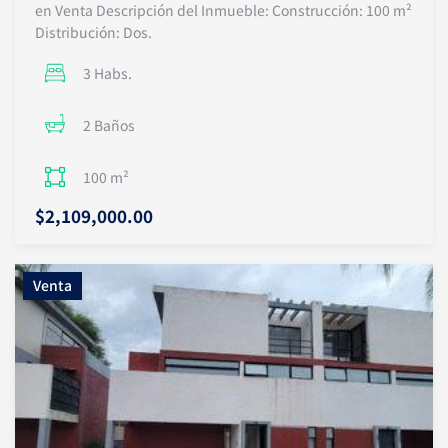
en Venta Descripción del Inmueble: Construcción: 100 m²
Distribución: Dos.
3 Habs.
2 Baños
100 m²
$2,109,000.00
Venta