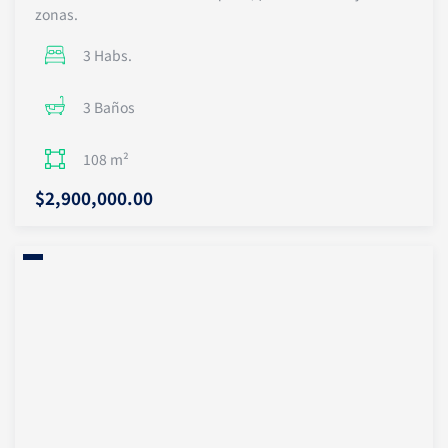
zonas.
3 Habs.
3 Baños
108 m²
$2,900,000.00