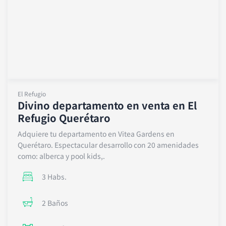
a
p
p
El Refugio
Divino departamento en venta en El
Refugio Querétaro
Adquiere tu departamento en Vitea Gardens en
Querétaro. Espectacular desarrollo con 20 amenidades
como: alberca y pool kids,.
3 Habs.
2 Baños