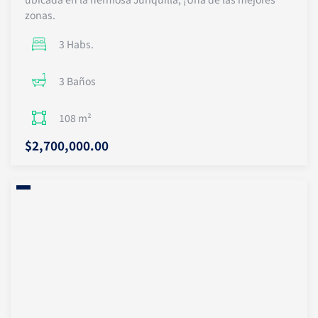
zonas.
3 Habs.
3 Baños
108 m²
$2,700,000.00