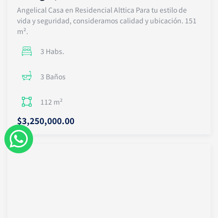
Angelical Casa en Residencial Alttica Para tu estilo de
vida y seguridad, consideramos calidad y ubicación. 151
m².
3 Habs.
3 Baños
112 m²
$3,250,000.00
W
h
a
t
s