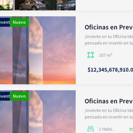
eventa
Nuevo
Oficinas en Pre
¡Invierte en tu Oficina Id
pensado en invertir en tu
107 m²
$12,345,678,910.
eventa
Nuevo
Oficinas en Pre
¡Invierte en tu Oficina Id
pensado en invertir en tu
1 Habs.