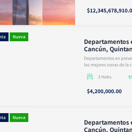
$12,345,678,910.
nta
Nueva
Departamentos e
Cancún, Quinta
Departamentos en preven
las mejores zonas de la c
3 Habs.
$4,200,000.00
nta
Nueva
Departamentos e
Cancún, Quinta