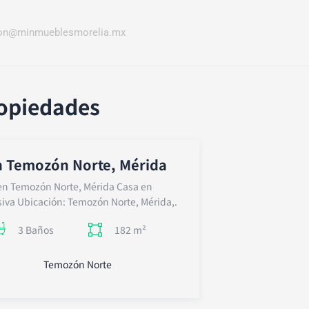
ion@minmueblesmorelia.mx
ropiedades
n Temozón Norte, Mérida
 en Temozón Norte, Mérida Casa en
iva Ubicación: Temozón Norte, Mérida,.
182 m²
3 Baños
Temozón Norte