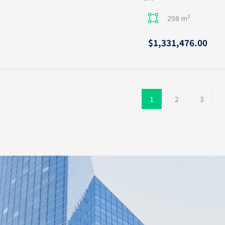
298 m²
$1,331,476.00
1
2
3