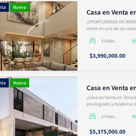
nta
Nueva
Casa en Venta e
¡OPORTUNIDAD DE INVER
venta en una de las mejo
3 Habs.
$3,990,000.00
nta
Nueva
Casa en Venta e
¡Casa en Venta en Temoz
privilegiada y moderna: 
3 Habs.
$5,375,000.00