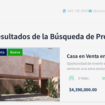
443 135 3947
direcc
sultados de la Búsqueda de P
nta
Nueva
Casa en Venta e
Oportunidad de invertir
venta en una zona exclus
3 Habs.
$4,390,000.00