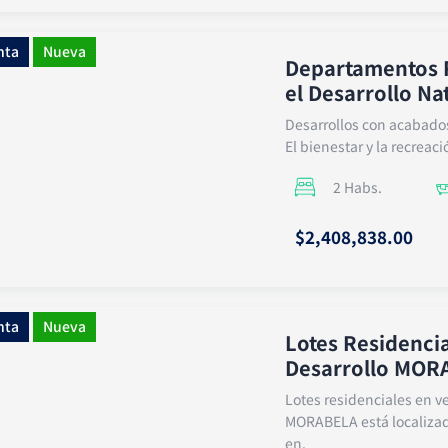
nta
Nueva
Departamentos R
el Desarrollo N
Desarrollos con acabados
El bienestar y la recreac
2 Habs.
$2,408,838.00
nta
Nueva
Lotes Residencia
Desarrollo MOR
Lotes residenciales en 
MORABELA está localizad
en.