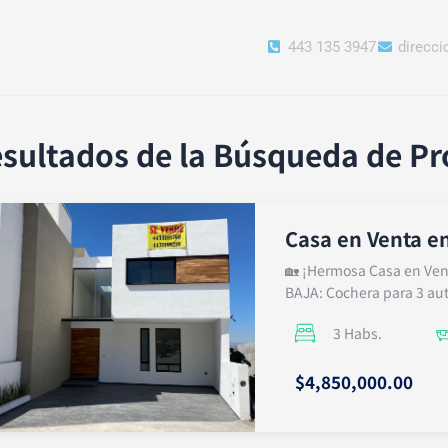
443 135 3947
direcc
sultados de la Búsqueda de P
Casa en Venta e
🏡 ¡Hermosa Casa en Ven
BAJA: Cochera para 3 aut
3 Habs.
$4,850,000.00