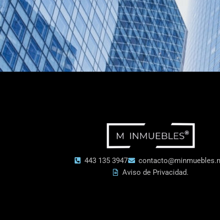
p
p
443 135 3947
contacto@minmuebles.
Aviso de Privacidad.