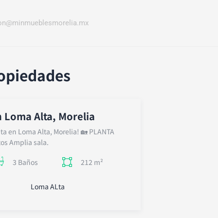
ion@minmueblesmorelia.mx
ropiedades
n Loma Alta, Morelia
ta en Loma Alta, Morelia! 🏡 PLANTA
os Amplia sala.
212 m²
3 Baños
Loma ALta