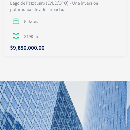
s
Lago de Pátzcuaro (EVLO/OPO).- Una inversión
patrimonial de alto impacto.
a
8 Habs.
p
p
3190 m²
$9,850,000.00