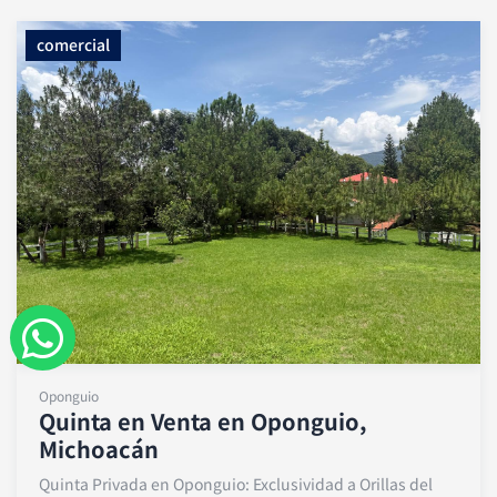
comercial
W
h
Oponguio
a
Quinta en Venta en Oponguio,
Michoacán
t
Quinta Privada en Oponguio: Exclusividad a Orillas del