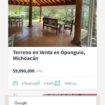
Rango de precios
$
1,000
—
$
20,000,000
Comodidades o servicios
Aire acondicionado y calefacción
Balcón
Terreno en Venta en Oponguio,
Casa club
Michoacán
Lavavajillas
-
Ascensor
$9,990,000
/ mo
Gimnasio
Encimeras de granito
6 Rooms
4 Baths
3480 sq
Instalaciones de lavandería
Cocina moderna
For
habitacional