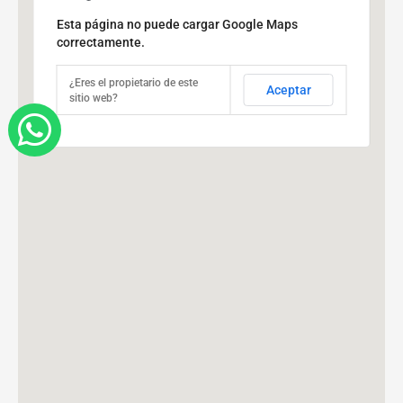
Mascota amigable
Esta página no puede cargar Google Maps
Piscina
correctamente.
Spa
¿Eres el propietario de este
Calentador Solar
Aceptar
sitio web?
W
Filtro de condición
h
Sin muebles
a
Sin reparación
t
Con diseño renovado
Amueblado
s
Con reparación
a
Acabado Áspero
p
Tipo de vivienda
p
Bodega en renta